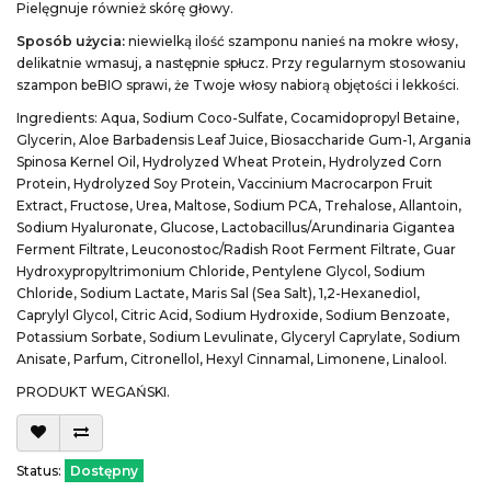
Pielęgnuje również skórę głowy.
Sposób użycia:
niewielką ilość szamponu nanieś na mokre włosy,
delikatnie wmasuj, a następnie spłucz. Przy regularnym stosowaniu
szampon beBIO sprawi, że Twoje włosy nabiorą objętości i lekkości.
Ingredients: Aqua, Sodium Coco-Sulfate, Cocamidopropyl Betaine,
Glycerin, Aloe Barbadensis Leaf Juice, Biosaccharide Gum-1, Argania
Spinosa Kernel Oil, Hydrolyzed Wheat Protein, Hydrolyzed Corn
Protein, Hydrolyzed Soy Protein, Vaccinium Macrocarpon Fruit
Extract, Fructose, Urea, Maltose, Sodium PCA, Trehalose, Allantoin,
Sodium Hyaluronate, Glucose, Lactobacillus/Arundinaria Gigantea
Ferment Filtrate, Leuconostoc/Radish Root Ferment Filtrate, Guar
Hydroxypropyltrimonium Chloride, Pentylene Glycol, Sodium
Chloride, Sodium Lactate, Maris Sal (Sea Salt), 1,2-Hexanediol,
Caprylyl Glycol, Citric Acid, Sodium Hydroxide, Sodium Benzoate,
Potassium Sorbate, Sodium Levulinate, Glyceryl Caprylate, Sodium
Anisate, Parfum, Citronellol, Hexyl Cinnamal, Limonene, Linalool.
PRODUKT WEGAŃSKI.
Status:
Dostępny