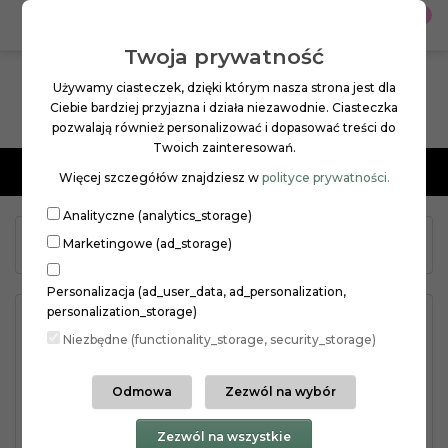
0
PL
ZŁ
Twoja prywatność
Używamy ciasteczek, dzięki którym nasza strona jest dla
Ciebie bardziej przyjazna i działa niezawodnie. Ciasteczka
pozwalają również personalizować i dopasować treści do
Twoich zainteresowań.
Menu
Więcej szczegółów znajdziesz w
polityce prywatności.
Analityczne (analytics_storage)
PIELĘGNACJA WŁOSÓW
SZAMPONY
Marketingowe (ad_storage)
beBIO baby hair complex s...
Personalizacja (ad_user_data, ad_personalization,
personalization_storage)
Niezbędne (functionality_storage, security_storage)
Odmowa
Zezwól na wybór
Zezwól na wszystkie