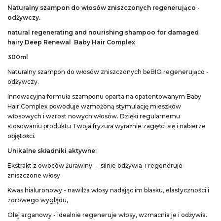
Naturalny szampon do włosów zniszczonych regenerująco -
odżywczy.
natural regenerating and nourishing shampoo for damaged
hairy Deep Renewal Baby Hair Complex
300ml
Naturalny szampon do włosów zniszczonych beBIO regenerująco -
odżywczy.
Innowacyjna formuła szamponu oparta na opatentowanym Baby
Hair Complex powoduje wzmożoną stymulację mieszków
włosowych i wzrost nowych włosów. Dzięki regularnemu
stosowaniu produktu Twoja fryzura wyraźnie zagęści się i nabierze
objętości.
Unikalne składniki aktywne:
Ekstrakt z owoców żurawiny - silnie odżywia i regeneruje
zniszczone włosy
Kwas hialuronowy - nawilża włosy nadając im blasku, elastyczności i
zdrowego wyglądu,
Olej arganowy - idealnie regeneruje włosy, wzmacnia je i odżywia.