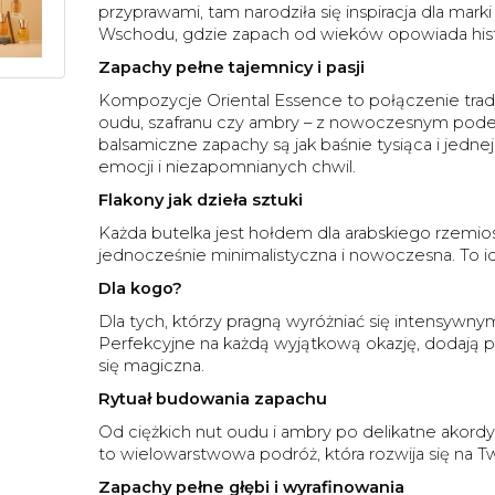
przyprawami, tam narodziła się inspiracja dla marki
Wschodu, gdzie zapach od wieków opowiada histor
Zapachy pełne tajemnicy i pasji
Kompozycje Oriental Essence to połączenie trady
oudu, szafranu czy ambry – z nowoczesnym podej
balsamiczne zapachy są jak baśnie tysiąca i jedn
emocji i niezapomnianych chwil.
Flakony jak dzieła sztuki
Każda butelka jest hołdem dla arabskiego rzemios
jednocześnie minimalistyczna i nowoczesna. To i
Dla kogo?
Dla tych, którzy pragną wyróżniać się intensywnym
Perfekcyjne na każdą wyjątkową okazję, dodają pew
się magiczna.
Rytuał budowania zapachu
Od ciężkich nut oudu i ambry po delikatne akordy
to wielowarstwowa podróż, która rozwija się na Tw
Zapachy pełne głębi i wyrafinowania