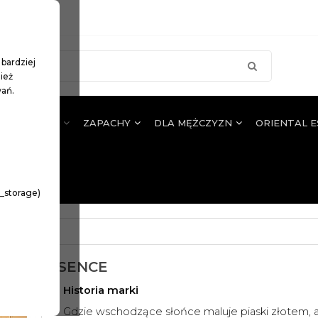
 bardziej
ież
wań.
JA WŁOSÓW
ZAPACHY
DLA MĘŻCZYZN
ORIENTAL 
n_storage)
NTAL ESSENCE
Historia marki
Gdzie wschodzące słońce maluje piaski złotem, a