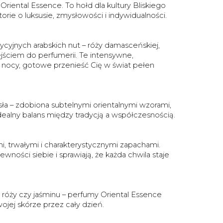
 Oriental Essence. To hołd dla kultury Bliskiego
ie o luksusie, zmysłowości i indywidualności.
cyjnych arabskich nut – róży damasceńskiej,
ściem do perfumerii. Te intensywne,
ej nocy, gotowe przenieść Cię w świat pełen
ła – zdobiona subtelnymi orientalnymi wzorami,
dealny balans między tradycją a współczesnością.
i, trwałymi i charakterystycznymi zapachami.
ności siebie i sprawiają, że każda chwila staje
 róży czy jaśminu – perfumy Oriental Essence
ojej skórze przez cały dzień.