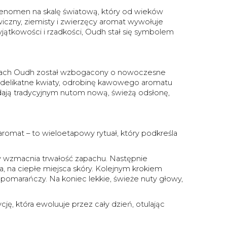
enomen na skalę światową, który od wieków
iczny, ziemisty i zwierzęcy aromat wywołuje
yjątkowości i rzadkości, Oudh stał się symbolem
apach Oudh został wzbogacony o nowoczesne
 delikatne kwiaty, odrobinę kawowego aromatu
dają tradycyjnym nutom nową, świeżą odsłonę,
romat – to wieloetapowy rytuał, który podkreśla
ry wzmacnia trwałość zapachu. Następnie
a, na ciepłe miejsca skóry. Kolejnym krokiem
t pomarańczy. Na koniec lekkie, świeże nuty głowy,
ę, która ewoluuje przez cały dzień, otulając