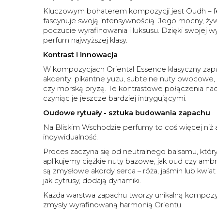
Kluczowym bohaterem kompozycji jest Oudh – f
fascynuje swoją intensywnością. Jego mocny, żyw
poczucie wyrafinowania i luksusu. Dzięki swojej w
perfum najwyższej klasy.
Kontrast i innowacja
W kompozycjach Oriental Essence klasyczny z
akcenty: pikantne yuzu, subtelne nuty owocowe,
czy morską bryzę. Te kontrastowe połączenia na
czyniąc je jeszcze bardziej intrygującymi.
Oudowe rytuały - sztuka budowania zapachu
Na Bliskim Wschodzie perfumy to coś więcej niż a
indywidualność.
Proces zaczyna się od neutralnego balsamu, któ
aplikujemy ciężkie nuty bazowe, jak oud czy ambr
są zmysłowe akordy serca – róża, jaśmin lub kwia
jak cytrusy, dodają dynamiki.
Każda warstwa zapachu tworzy unikalną kompozycj
zmysły wyrafinowaną harmonią Orientu.