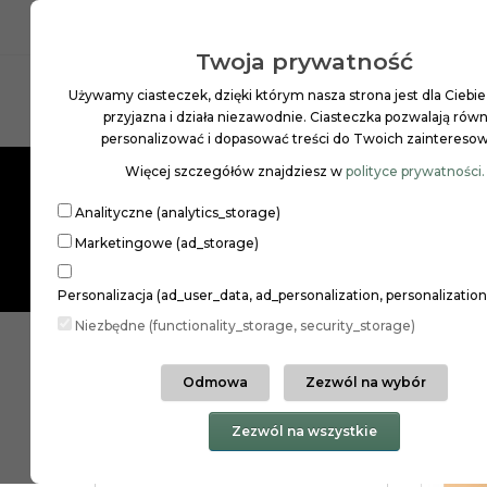
INFOLINIA: 22 258 97 01
PL
ZŁ
Twoja prywatność
Używamy ciasteczek, dzięki którym nasza strona jest dla Ciebie
Szukaj
przyjazna i działa niezawodnie. Ciasteczka pozwalają równ
personalizować i dopasować treści do Twoich zaintereso
Więcej szczegółów znajdziesz w
polityce prywatności.
MAKIJAŻ
PIELĘGNACJA SKÓRY
PIELĘGNAC
Analityczne (analytics_storage)
Marketingowe (ad_storage)
Personalizacja (ad_user_data, ad_personalization, personalizatio
Niezbędne (functionality_storage, security_storage)
ORIENTAL ESSENCE
Odmowa
Zezwól na wybór
ORIE
Kategorie
Zezwól na wszystkie
GINGER ORGANIC