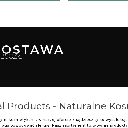
OSTAWA
250ZŁ
l Products - Naturalne Ko
lnymi kosmetykami, w naszej ofercie znajdziesz tylko wyselekc
mogą powodować alergię. Nasz asortyment to głównie produkty d