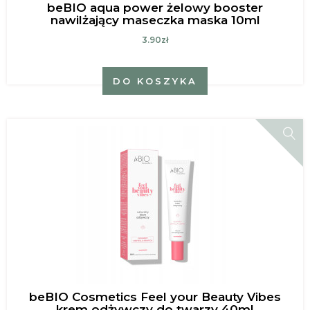
beBIO aqua power żelowy booster
nawilżający maseczka maska 10ml
3.90zł
DO KOSZYKA
beBIO Cosmetics Feel your Beauty Vibes
krem odżywczy do twarzy 40ml