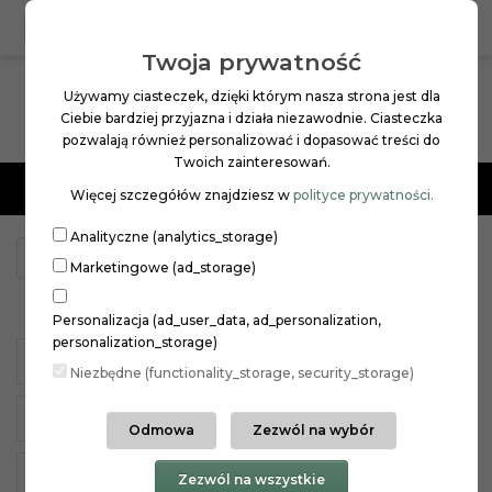
0
PL
ZŁ
Twoja prywatność
Używamy ciasteczek, dzięki którym nasza strona jest dla
Ciebie bardziej przyjazna i działa niezawodnie. Ciasteczka
pozwalają również personalizować i dopasować treści do
Twoich zainteresowań.
Menu
Więcej szczegółów znajdziesz w
polityce prywatności.
Analityczne (analytics_storage)
PIELĘGNACJA SKÓRY
TWARZ
Marketingowe (ad_storage)
TWARZ
Personalizacja (ad_user_data, ad_personalization,
personalization_storage)
KREMY NA DZIEŃ
KREMY NA NOC
Niezbędne (functionality_storage, security_storage)
KREMY POD OCZY
MASECZKI
Odmowa
Zezwól na wybór
OCZYSZCZANIE I DEMAKIJAŻ
SERUM
Zezwól na wszystkie