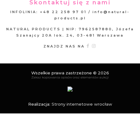
Skontaktuj się z nami
INFOLINIA: +48 22 258 97 01 / info@natural-
products.pl
NATURAL PRODUCTS | NIP: 7962587880, Józefa
Szanajcy 20A lok. 24, 03-481 Warszawa
ZNAJDZ NAS NA
Wszelkie prawa zastrzeżone © 2026
Zakaz kopiowania opisów oraz elementów aukcji
Realizacja:
Strony internetowe wrocław