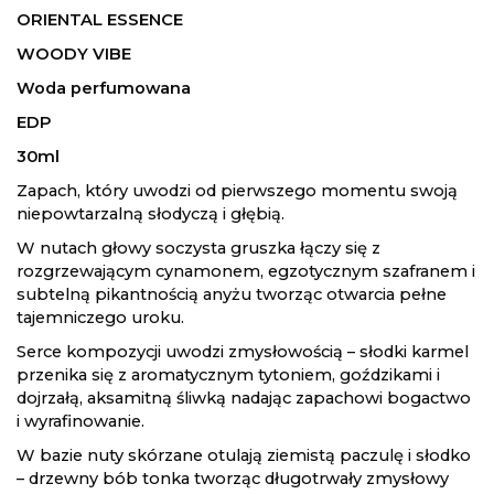
ORIENTAL ESSENCE
WOODY VIBE
Woda perfumowana
EDP
30ml
Zapach, który uwodzi od pierwszego momentu swoją
niepowtarzalną słodyczą i głębią.
W nutach głowy soczysta gruszka łączy się z
rozgrzewającym cynamonem, egzotycznym szafranem i
subtelną pikantnością anyżu tworząc otwarcia pełne
tajemniczego uroku.
Serce kompozycji uwodzi zmysłowością – słodki karmel
przenika się z aromatycznym tytoniem, goździkami i
dojrzałą, aksamitną śliwką nadając zapachowi bogactwo
i wyrafinowanie.
W bazie nuty skórzane otulają ziemistą paczulę i słodko
– drzewny bób tonka tworząc długotrwały zmysłowy