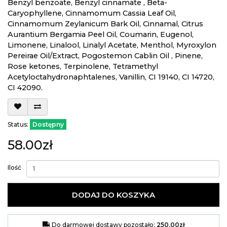
Benzyl benzoate, Benzyl cinnamate , Beta-
Caryophyllene, Cinnamomum Cassia Leaf Oil,
Cinnamomum Zeylanicum Bark Oil, Cinnamal, Citrus
Aurantium Bergamia Peel Oil, Coumarin, Eugenol,
Limonene, Linalool, Linalyl Acetate, Menthol, Myroxylon
Pereirae Oil/Extract, Pogostemon Cablin Oil , Pinene,
Rose ketones, Terpinolene, Tetramethyl
Acetyloctahydronaphtalenes, Vanillin, CI 19140, CI 14720,
CI 42090.
Status:
Dostępny
58.00zł
Ilość
DODAJ DO KOSZYKA
Do darmowej dostawy pozostało:
250.00zł