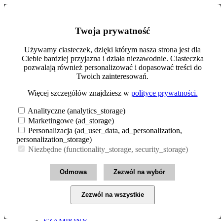
Szukaj
Moje konto
Twoja prywatność
0
Koszyk (0.00zł)
Zarejestruj się
Menu
Zaloguj się
Używamy ciasteczek, dzięki którym nasza strona jest dla
Ciebie bardziej przyjazna i działa niezawodnie. Ciasteczka
INFOLINIA: 22 258 97 01
MAKIJAŻ
pozwalają również personalizować i dopasować treści do
CERA
pl
zł
Twoich zainteresowań.
OCZY
PAZNOKCIE
Polski
€ Euro
Więcej szczegółów znajdziesz w
polityce prywatności.
USTA
zł PLN
English
Pokaż wszystkie
£ Pound Sterling
Analityczne (analytics_storage)
MAKIJAŻ
Marketingowe (ad_storage)
$ US Dollar
PIELĘGNACJA
Personalizacja (ad_user_data, ad_personalization,
SKÓRY
personalization_storage)
CIAŁO
Niezbędne (functionality_storage, security_storage)
DLA DZIECI
DŁONIE I STOPY
HIGIENA INTYMNA
Odmowa
Zezwól na wybór
OPALANIE
PIELĘGNACJA CODZIENNA
TWARZ
Zezwól na wszystkie
Pokaż wszystkie PIELĘGNACJA SKÓRY
PIELĘGNACJA WŁOSÓW