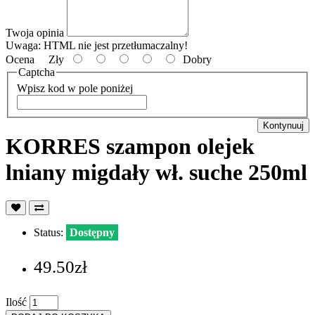
Twoja opinia
Uwaga:
HTML nie jest przetłumaczalny!
Ocena
Zły
Dobry
Captcha
Wpisz kod w pole poniżej
Kontynuuj
KORRES szampon olejek
lniany migdały wł. suche 250ml
Status:
Dostępny
49.50zł
Ilość