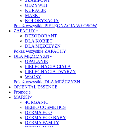
SZAMPONY
ODŻYWKI
KURACJE
MASKI
KOLORYZACJA
Pokaż wszystkie PIELĘGNACJA WŁOSÓW
ZAPACHY
DEZODORANT
DLA KOBIET
DLA MĘŻCZYZN
Pokaż wszystkie ZAPACHY
DLA MĘŻCZYZN
OPALANIE
PIELĘGNACJA CIAŁA
PIELĘGNACJA TWARZY
WŁOSY
Pokaż wszystkie DLA MĘŻCZYZN
ORIENTAL ESSENCE
Promocje
MARKI
4ORGANIC
BEBIO COSMETICS
DERMA ECO
DERMA ECO BABY
DERMA FAMILY