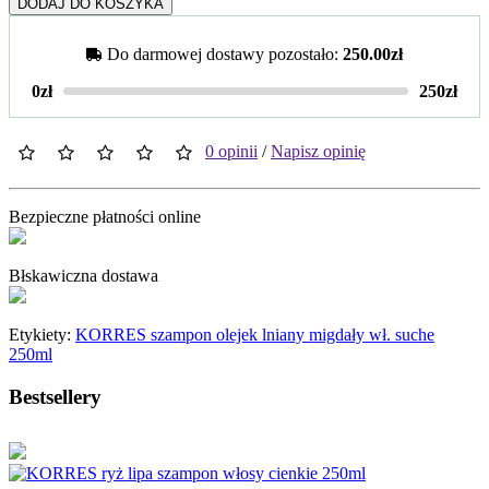
DODAJ DO KOSZYKA
Do darmowej dostawy pozostało:
250.00zł
0zł
250zł
0 opinii
/
Napisz opinię
Bezpieczne płatności online
Błskawiczna dostawa
Etykiety:
KORRES szampon olejek lniany migdały wł. suche
250ml
Bestsellery