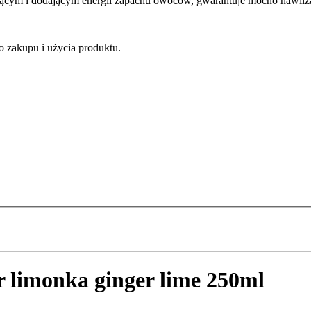
ającym i dodającym energii zapachu owoców, gwarantuje mocno nawilża
o zakupu i użycia produktu.
 limonka ginger lime 250ml