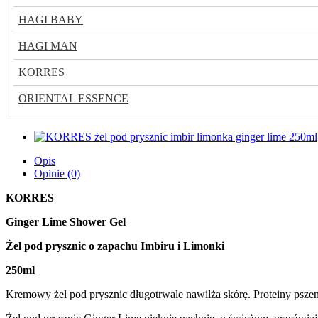
HAGI BABY
HAGI MAN
KORRES
ORIENTAL ESSENCE
Opis
Opinie (0)
KORRES
Ginger Lime Shower Gel
Żel pod prysznic o zapachu Imbiru i Limonki
250ml
Kremowy żel pod prysznic długotrwale nawilża skórę. Proteiny pszen