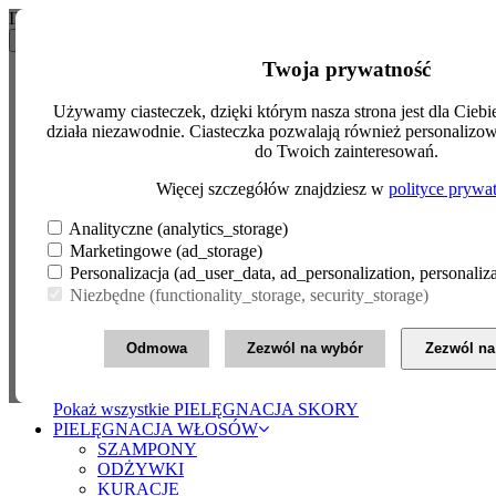
INFOLINIA: 22 258 97 01
Szukaj
pl
zł
Twoja prywatność
0
Koszyk (0.00zł
Polski
€ Euro
Menu
zł PLN
English
Używamy ciasteczek, dzięki którym nasza strona jest dla Ciebie
£ Pound Sterling
MAKIJAŻ
działa niezawodnie. Ciasteczka pozwalają również personalizow
CERA
do Twoich zainteresowań.
$ US Dollar
OCZY
Więcej szczegółów znajdziesz w
polityce prywat
PAZNOKCIE
USTA
Analityczne (analytics_storage)
Pokaż wszystkie MAKIJAŻ
PIELĘGNACJA SKÓRY
Marketingowe (ad_storage)
CIAŁO
Personalizacja (ad_user_data, ad_personalization, personaliz
DLA DZIECI
Niezbędne (functionality_storage, security_storage)
DŁONIE I STOPY
HIGIENA INTYMNA
OPALANIE
Odmowa
Zezwól na wybór
Zezwól na
PIELĘGNACJA CODZIENNA
TWARZ
Pokaż wszystkie PIELĘGNACJA SKÓRY
PIELĘGNACJA WŁOSÓW
SZAMPONY
ODŻYWKI
KURACJE