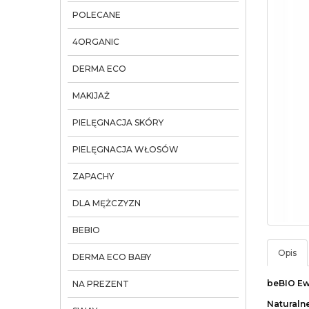
POLECANE
4ORGANIC
DERMA ECO
MAKIJAŻ
PIELĘGNACJA SKÓRY
PIELĘGNACJA WŁOSÓW
ZAPACHY
DLA MĘŻCZYZN
BEBIO
Opis
DERMA ECO BABY
beBIO E
NA PREZENT
Naturaln