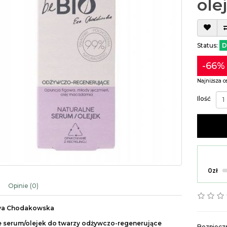
ole
Status:
D
-66%
Najniższa c
Ilość
0zł
Opinie (0)
wa Chodakowska
e serum/olejek do twarzy odżywczo-regenerujące
Bezpieczn