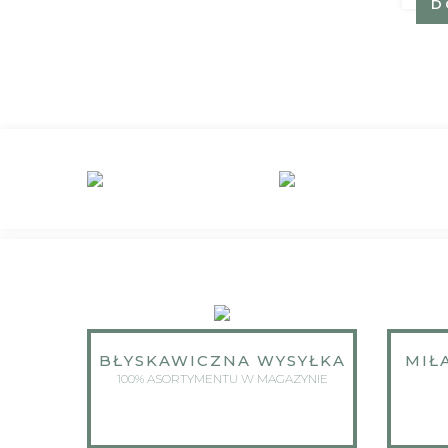
DO KOSZYKA
D
BŁYSKAWICZNA WYSYŁKA
MIŁ
100% ASORTYMENTU W MAGAZYNIE