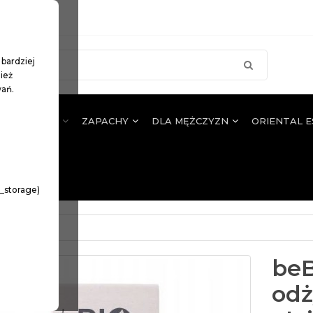
 bardziej
ież
wań.
JA WŁOSÓW
ZAPACHY
DLA MĘŻCZYZN
ORIENTAL 
n_storage)
beB
odż