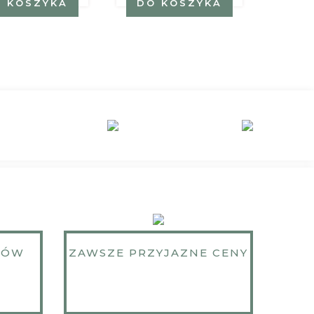
 KOSZYKA
DO KOSZYKA
DO
KÓW
ZAWSZE PRZYJAZNE CENY