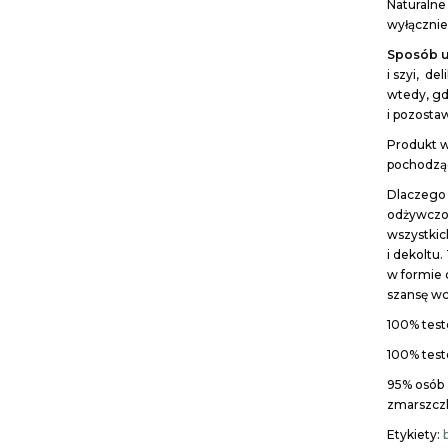
Naturalne
wyłącznie
Sposób u
i szyi, d
wtedy, gd
i pozosta
Produkt 
pochodząc
Dlaczego 
odżywczo 
wszystkic
i dekoltu
w formie 
szansę wc
100% test
100% test
95% osób 
zmarszczk
Etykiety: