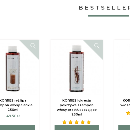
BESTSELLE
KORRES ryż lipa
KORRES lukrecja
KOR
mpon włosy cienkie
pokrzywa szampon
włos
250ml
włosy przetłuszczające
250ml
49.50zł
49.50zł