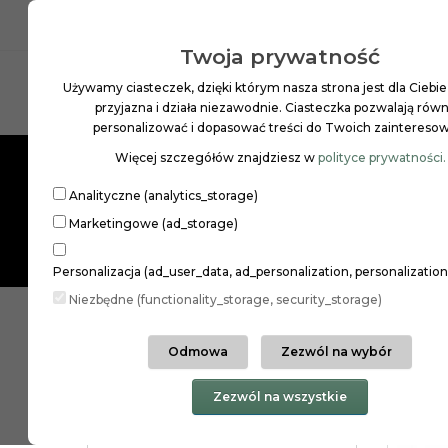
INFOLINIA: 22 258 97 01
PL
ZŁ
Twoja prywatność
Używamy ciasteczek, dzięki którym nasza strona jest dla Ciebie
Szukaj
przyjazna i działa niezawodnie. Ciasteczka pozwalają równ
personalizować i dopasować treści do Twoich zaintereso
Więcej szczegółów znajdziesz w
polityce prywatności.
MAKIJAŻ
PIELĘGNACJA SKÓRY
PIELĘGNAC
Analityczne (analytics_storage)
Marketingowe (ad_storage)
Personalizacja (ad_user_data, ad_personalization, personalizatio
Niezbędne (functionality_storage, security_storage)
beBIO naturalne serum od�...
Odmowa
Zezwól na wybór
Kategorie
Zezwól na wszystkie
GINGER ORGANIC