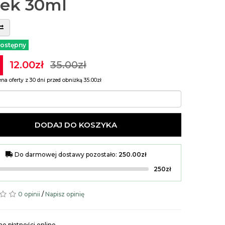
jek 30ml
ostępny
12.00zł
35.00zł
ena oferty z 30 dni przed obniżką 35.00zł
DODAJ DO KOSZYKA
Do darmowej dostawy pozostało:
250.00zł
250zł
0 opinii
/
Napisz opinię
e płatności online