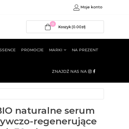
Moje konto
0
Koszyk (0.00zł)
ESSENCE
PROMOCJE
MARKI
NA PREZENT
ZNAJDŹ NAS NA
IO naturalne serum
ywczo-regenerujące