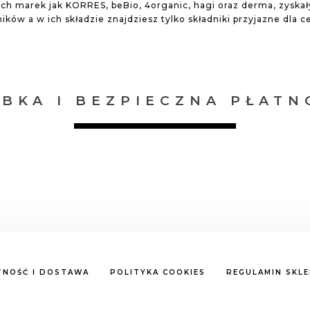
ch marek jak KORRES, beBio, 4organic, hagi oraz derma, zyskał
ków a w ich składzie znajdziesz tylko składniki przyjazne dla cer
YBKA I BEZPIECZNA PŁATN
TNOŚĆ I DOSTAWA
POLITYKA COOKIES
REGULAMIN SKL