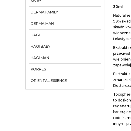
SWAY
30ml
DERMA FAMILY
Naturalne
99% skład
DERMA MAN
składnikó
widoczne 
HAGI
i elastycz
HAGI BABY
Ekstrakt i
przeciwst
HAGI MAN
wielonie
zapewniaj
KORRES
Ekstrakt z
zmarszczki
ORIENTAL ESSENCE
Dostarcza
Tocophero
to doskon
regeneruj
barierę o
rodnikam
innymi pr