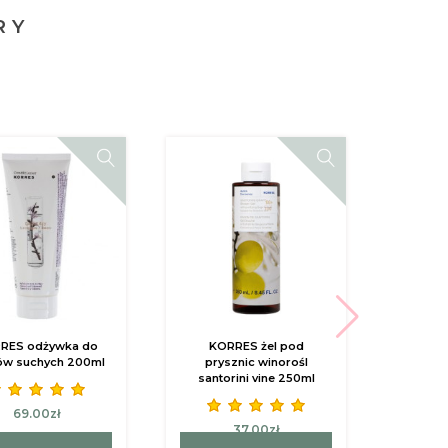
RY
RES odżywka do
KORRES żel pod
KORR
ów suchych 200ml
prysznic winorośl
ci
santorini vine 250ml
winor
69.00zł
37.00zł