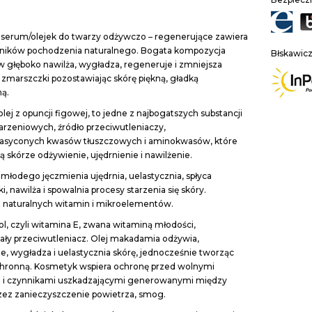
 serum/olejek do twarzy odżywczo – regenerujące zawiera
ników pochodzenia naturalnego. Bogata kompozycja
Błskawic
w głęboko nawilża, wygładza, regeneruje i zmniejsza
zmarszczki pozostawiając skórę piękną, gładką
ną.
 olej z opuncji figowej, to jedne z najbogatszych substancji
arzeniowych, źródło przeciwutleniaczy,
nasyconych kwasów tłuszczowych i aminokwasów, które
ą skórze odżywienie, ujędrnienie i nawilżenie.
 młodego jęczmienia ujędrnia, uelastycznia, spłyca
, nawilża i spowalnia procesy starzenia się skóry.
 naturalnych witamin i mikroelementów.
l, czyli witamina E, zwana witaminą młodości,
ały przeciwutleniacz. Olej makadamia odżywia,
e, wygładza i uelastycznia skórę, jednocześnie tworząc
chronną. Kosmetyk wspiera ochronę przed wolnymi
i i czynnikami uszkadzającymi generowanymi między
zez zanieczyszczenie powietrza, smog.