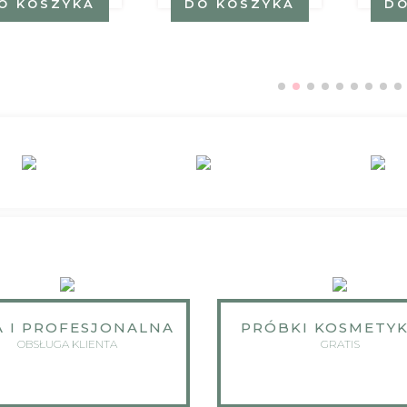
O KOSZYKA
DO KOSZYKA
DO
A I PROFESJONALNA
PRÓBKI KOSMETY
OBSŁUGA KLIENTA
GRATIS