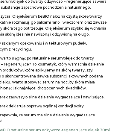
 serum/olejek do twarzy odżywczo – regenerujące zawiera
 substancje zapachowe pochodzenia naturalnego.
życia:
Olejek/serum beBIO nałóż na czystą skórę twarzy
elikatnie rozmasuj go palcami rano i wieczorem oraz zawsze
y skóra tego potrzebuje. Olejek/serum szybko się wchłania
wia skórę idealnie nawilżoną i odżywioną na długo.
w szklanym opakowaniu i w tekturowym pudełku
ym z recyklingu.
warto sięgnąć po Naturalne serum/olejek do twarzy
– regenerujące? To kosmetyk, który wzmacnia działanie
h produktów, które aplikujemy na skórę twarzy, szyi
. To skoncentrowana dawka substancji aktywnych podana
olejku. Warto stosować serum na noc, by skóra miała
hłonąć jak najwięcej drogocennych składników.
erek zauważyło silne działanie wygładzające i nawilżające.
erek deklaruje poprawę ogólnej kondycji skóry.
zapewnia, że serum ma silne działanie wygładzające
i.
beBIO naturalne serum odżywczo-regenerujące olejek 30ml