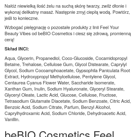
Nałóż niewielką ilość żelu na suchą skórę twarzy, zwilż dłonie i
wykonaj delikatny masaż. Następnie zmyj ciepłą wodą. Powtórz,
jeśli to konieczne.
Wzbogać pielęgnację o pozostałe produkty z linii Feel Your
Beauty Vibes od beBIO Cosmetics i ciesz się zdrową, promienną
cerą!
Skład INCI:
Aqua, Glycerin, Propanediol, Coco-Glucoside, Cocamidopropyl
Betaine, Trehalose, Cellulose Gum, Glycol Distearate, Caprylyl
Glycol, Sodium Cocoamphoacetate, Gypsophila Paniculata Root
Extract, Hydroxypropyl Methylcellulose, Pentylene Glycol,
Centaurea Cyanus Flower Water, Saccharide Isomerate,
Xanthan Gum, Inulin, Sodium Hyaluronate, Glyceryl Stearate,
Glyceryl Oleate, Lactic Acid, Glucose, Cellulose, Fructose,
Tetrasodium Glutamate Diacetate, Sodium Benzoate, Citric Acid,
Benzoic Acid, Sodium Citrate, Parfum, Benzyl Alcohol,
Caprylhydroxamic Acid, Sodium Chloride, Dehydroacetic Acid,
Vanillin.
beBIO Cosmetics Feel