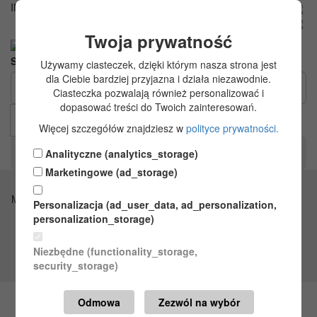
INFOLINIA: 22 258 97 01
pl
zł
Twoja prywatność
Szukaj
Używamy ciasteczek, dzięki którym nasza strona jest
dla Ciebie bardziej przyjazna i działa niezawodnie.
Ciasteczka pozwalają również personalizować i
dopasować treści do Twoich zainteresowań.
Więcej szczegółów znajdziesz w
polityce prywatności.
Koszyk (0.00zł)
Analityczne (analytics_storage)
0
Marketingowe (ad_storage)
Menu
Personalizacja (ad_user_data, ad_personalization,
personalization_storage)
Niezbędne (functionality_storage,
security_storage)
Odmowa
Zezwól na wybór