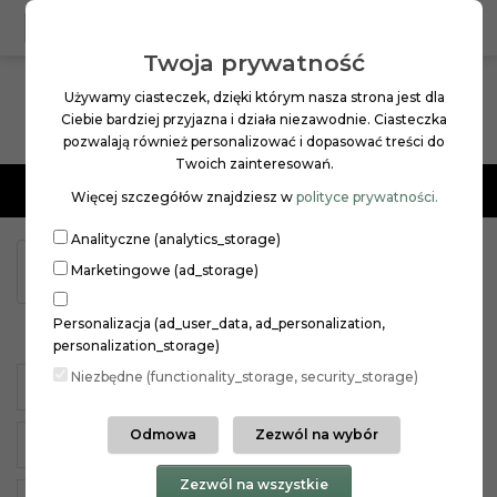
0
PL
ZŁ
Twoja prywatność
Używamy ciasteczek, dzięki którym nasza strona jest dla
Ciebie bardziej przyjazna i działa niezawodnie. Ciasteczka
pozwalają również personalizować i dopasować treści do
Twoich zainteresowań.
Menu
Więcej szczegółów znajdziesz w
polityce prywatności.
Analityczne (analytics_storage)
PIELĘGNACJA SKÓRY
TWARZ
Marketingowe (ad_storage)
PIELĘGNACJA CODZIENNA
CIAŁO
Personalizacja (ad_user_data, ad_personalization,
CIAŁO
personalization_storage)
Niezbędne (functionality_storage, security_storage)
BALSAMY
BRĄZUJĄCE
DEZODORANTY
Odmowa
Zezwól na wybór
MASŁA
MYDŁA
PEELING
Zezwól na wszystkie