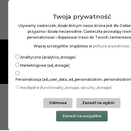
INFOLINIA: 22 258 97 01
PL
ZŁ
Twoja prywatność
Używamy ciasteczek, dzięki którym nasza strona jest dla Ciebie
Szukaj
przyjazna i działa niezawodnie. Ciasteczka pozwalają równ
personalizować i dopasować treści do Twoich zaintereso
Więcej szczegółów znajdziesz w
polityce prywatności.
MAKIJAŻ
PIELĘGNACJA SKÓRY
PIELĘGNAC
Analityczne (analytics_storage)
Marketingowe (ad_storage)
Personalizacja (ad_user_data, ad_personalization, personalizatio
Niezbędne (functionality_storage, security_storage)
PIELĘGNACJA SKÓRY
DŁONIE I STOPY
Odmowa
Zezwól na wybór
ŻELE
Kategorie
Zezwól na wszystkie
BALS
GINGER ORGANIC