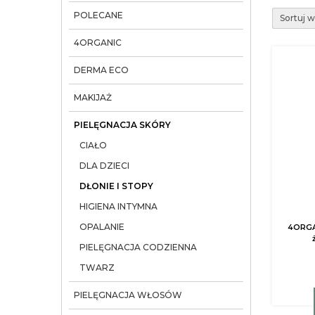
POLECANE
Sortuj 
4ORGANIC
DERMA ECO
MAKIJAŻ
PIELĘGNACJA SKÓRY
CIAŁO
DLA DZIECI
DŁONIE I STOPY
HIGIENA INTYMNA
OPALANIE
4ORGA
PIELĘGNACJA CODZIENNA
TWARZ
PIELĘGNACJA WŁOSÓW