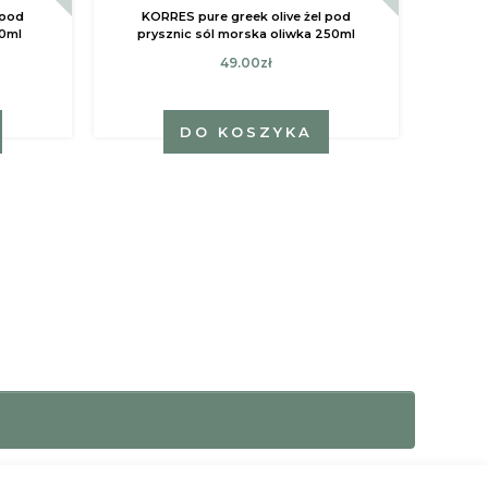
 pod
KORRES pure greek olive żel pod
50ml
prysznic sól morska oliwka 250ml
49.00zł
DO KOSZYKA