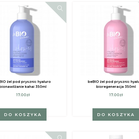
BIO żel pod prysznic hyaluro
beBIO żel pod prysznic hyal
bionawilżanie kahai 350ml
bioregeneracja 350ml
17.00zł
17.00zł
DO KOSZYKA
DO KOSZYKA