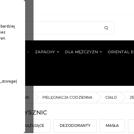
 bardziej
ież
wań.
JA WŁOSÓW
ZAPACHY
DLA MĘŻCZYZN
ORIENTAL 
n_storage)
OPALANIE
PIELĘGNACJA CODZIENNA
CIAŁO
Ż
 POD PRYSZNIC
AMY
BRĄZUJĄCE
DEZODORANTY
MASŁA