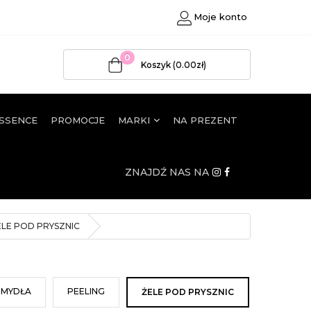
Moje konto
0
Koszyk (0.00zł)
ESSENCE
PROMOCJE
MARKI
NA PREZENT
ZNAJDŹ NAS NA
ELE POD PRYSZNIC
MYDŁA
PEELING
ŻELE POD PRYSZNIC