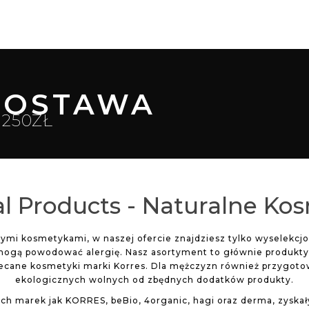
OSTAWA
250ZŁ
l Products - Naturalne Ko
lnymi kosmetykami, w naszej ofercie znajdziesz tylko wyselekc
mogą powodować alergię. Nasz asortyment to głównie produkty d
lecane kosmetyki marki Korres. Dla mężczyzn również przygoto
ekologicznych wolnych od zbędnych dodatków produkty.
ch marek jak KORRES, beBio, 4organic, hagi oraz derma, zyskał