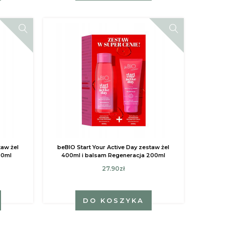
taw żel
beBIO Start Your Active Day zestaw żel
00ml
400ml i balsam Regeneracja 200ml
27.90zł
DO KOSZYKA