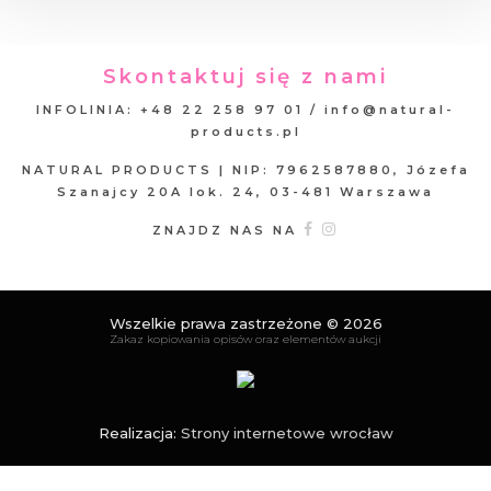
Skontaktuj się z nami
INFOLINIA: +48 22 258 97 01 / info@natural-
products.pl
NATURAL PRODUCTS | NIP: 7962587880, Józefa
Szanajcy 20A lok. 24, 03-481 Warszawa
ZNAJDZ NAS NA
Wszelkie prawa zastrzeżone © 2026
Zakaz kopiowania opisów oraz elementów aukcji
Realizacja:
Strony internetowe wrocław