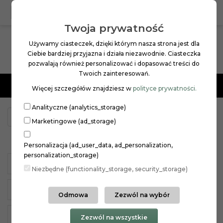
0
PL
ZŁ
Twoja prywatność
Używamy ciasteczek, dzięki którym nasza strona jest dla
Ciebie bardziej przyjazna i działa niezawodnie. Ciasteczka
pozwalają również personalizować i dopasować treści do
Twoich zainteresowań.
Menu
Więcej szczegółów znajdziesz w
polityce prywatności.
Analityczne (analytics_storage)
PIELĘGNACJA SKÓRY
CIAŁO
TWARZ
Marketingowe (ad_storage)
TWARZ
Personalizacja (ad_user_data, ad_personalization,
personalization_storage)
KREMY NA DZIEŃ
KREMY NA NOC
Niezbędne (functionality_storage, security_storage)
KREMY POD OCZY
MASECZKI
Odmowa
Zezwól na wybór
OCZYSZCZANIE I DEMAKIJAŻ
SERUM
Zezwól na wszystkie