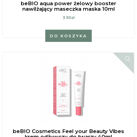
beBIO aqua power żelowy booster
nawilżający maseczka maska 10ml
3.90zł
DO KOSZYKA
beBIO Cosmetics Feel your Beauty Vibes
krem odżywczy do twarzy 40ml