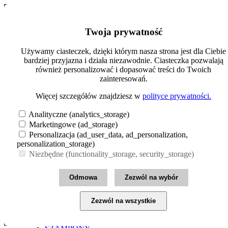
Szukaj
Moje konto
Twoja prywatność
0
Koszyk (0.00zł)
Zarejestruj się
Menu
Zaloguj się
Używamy ciasteczek, dzięki którym nasza strona jest dla Ciebie
bardziej przyjazna i działa niezawodnie. Ciasteczka pozwalają
INFOLINIA: 22 258 97 01
MAKIJAŻ
również personalizować i dopasować treści do Twoich
CERA
pl
zł
zainteresowań.
OCZY
PAZNOKCIE
Polski
€ Euro
Więcej szczegółów znajdziesz w
polityce prywatności.
USTA
zł PLN
English
Pokaż wszystkie
£ Pound Sterling
Analityczne (analytics_storage)
MAKIJAŻ
Marketingowe (ad_storage)
$ US Dollar
PIELĘGNACJA
Personalizacja (ad_user_data, ad_personalization,
SKÓRY
personalization_storage)
CIAŁO
Niezbędne (functionality_storage, security_storage)
DLA DZIECI
DŁONIE I STOPY
HIGIENA INTYMNA
Odmowa
Zezwól na wybór
OPALANIE
PIELĘGNACJA CODZIENNA
TWARZ
Zezwól na wszystkie
Pokaż wszystkie PIELĘGNACJA SKÓRY
PIELĘGNACJA WŁOSÓW