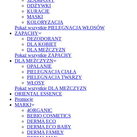
SZAMPONY
ODŻYWKI
KURACJE
MASKI
KOLORYZACJA
Pokaż wszystkie PIELĘGNACJA WŁOSÓW
ZAPACHY
DEZODORANT
DLA KOBIET
DLA MĘŻCZYZN
Pokaż wszystkie ZAPACHY
DLA MĘŻCZYZN
OPALANIE
PIELĘGNACJA CIAŁA
PIELĘGNACJA TWARZY
WŁOSY
Pokaż wszystkie DLA MĘŻCZYZN
ORIENTAL ESSENCE
Promocje
MARKI
4ORGANIC
BEBIO COSMETICS
DERMA ECO
DERMA ECO BABY
DERMA FAMILY