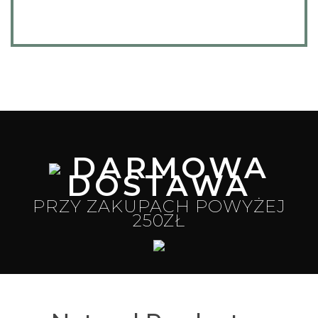
DARMOWA
DOSTAWA
PRZY ZAKUPACH POWYŻEJ
250ZŁ