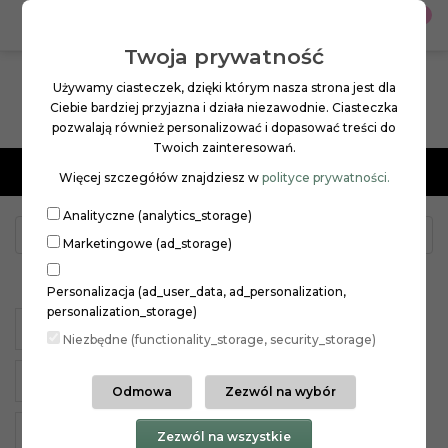
0
PL
ZŁ
Twoja prywatność
Używamy ciasteczek, dzięki którym nasza strona jest dla
Ciebie bardziej przyjazna i działa niezawodnie. Ciasteczka
pozwalają również personalizować i dopasować treści do
Twoich zainteresowań.
Menu
Więcej szczegółów znajdziesz w
polityce prywatności.
Analityczne (analytics_storage)
KORRES
DONKEY MILK
WŁOSY
Marketingowe (ad_storage)
WŁOSY
Personalizacja (ad_user_data, ad_personalization,
personalization_storage)
BALSAMY
BLACK PINE
DLA MĘŻCZYZN
Niezbędne (functionality_storage, security_storage)
DONKEY MILK
GREEK YOGHURT
OPALANIE
Odmowa
Zezwól na wybór
SANTORINI
WHITE PINE
WILD ROSE
Zezwól na wszystkie