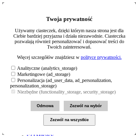
Szukaj
Moje konto
Twoja prywatność
0
Koszyk (0.00zł)
Zarejestruj się
Menu
Zaloguj się
Używamy ciasteczek, dzięki którym nasza strona jest dla
Ciebie bardziej przyjazna i działa niezawodnie. Ciasteczka
INFOLINIA: 22 258 97 01
MAKIJAŻ
pozwalają również personalizować i dopasować treści do
CERA
pl
zł
Twoich zainteresowań.
OCZY
PAZNOKCIE
Polski
€ Euro
Więcej szczegółów znajdziesz w
polityce prywatności.
USTA
zł PLN
English
Pokaż wszystkie
£ Pound Sterling
Analityczne (analytics_storage)
MAKIJAŻ
Marketingowe (ad_storage)
$ US Dollar
PIELĘGNACJA
Personalizacja (ad_user_data, ad_personalization,
SKÓRY
personalization_storage)
CIAŁO
Niezbędne (functionality_storage, security_storage)
DLA DZIECI
DŁONIE I STOPY
HIGIENA INTYMNA
Odmowa
Zezwól na wybór
OPALANIE
PIELĘGNACJA CODZIENNA
TWARZ
Zezwól na wszystkie
Pokaż wszystkie PIELĘGNACJA SKÓRY
PIELĘGNACJA WŁOSÓW