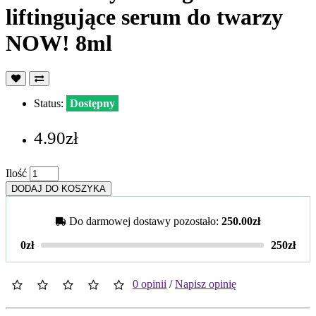
liftingujące serum do twarzy
NOW! 8ml
Status:
Dostępny
4.90zł
Ilość
DODAJ DO KOSZYKA
Do darmowej dostawy pozostało:
250.00zł
0zł
250zł
0 opinii
/
Napisz opinię