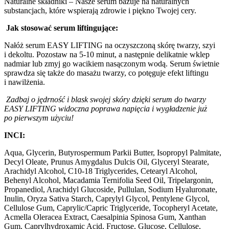
Naturalne składniki – Nasze serum bazuje na naturalnych
substancjach, które wspierają zdrowie i piękno Twojej cery.
Jak stosować serum liftingujące:
Nałóż serum EASY LIFTING na oczyszczoną skórę twarzy, szyi
i dekoltu. Pozostaw na 5-10 minut, a następnie delikatnie wklep
nadmiar lub zmyj go wacikiem nasączonym wodą. Serum świetnie
sprawdza się także do masażu twarzy, co potęguje efekt liftingu
i nawilżenia.
Zadbaj o jędrność i blask swojej skóry dzięki serum do twarzy
EASY LIFTING widoczna poprawa napięcia i wygładzenie już
po pierwszym użyciu!
INCI:
Aqua, Glycerin, Butyrospermum Parkii Butter, Isopropyl Palmitate,
Decyl Oleate, Prunus Amygdalus Dulcis Oil, Glyceryl Stearate,
Arachidyl Alcohol, C10-18 Triglycerides, Cetearyl Alcohol,
Behenyl Alcohol, Macadamia Ternifolia Seed Oil, Tripelargonin,
Propanediol, Arachidyl Glucoside, Pullulan, Sodium Hyaluronate,
Inulin, Oryza Sativa Starch, Caprylyl Glycol, Pentylene Glycol,
Cellulose Gum, Caprylic/Capric Triglyceride, Tocopheryl Acetate,
Acmella Oleracea Extract, Caesalpinia Spinosa Gum, Xanthan
Gum, Caprylhydroxamic Acid, Fructose, Glucose, Cellulose,