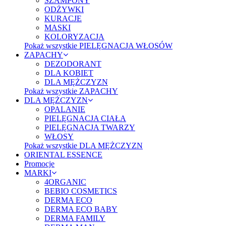
SZAMPONY
ODŻYWKI
KURACJE
MASKI
KOLORYZACJA
Pokaż wszystkie PIELĘGNACJA WŁOSÓW
ZAPACHY
DEZODORANT
DLA KOBIET
DLA MĘŻCZYZN
Pokaż wszystkie ZAPACHY
DLA MĘŻCZYZN
OPALANIE
PIELĘGNACJA CIAŁA
PIELĘGNACJA TWARZY
WŁOSY
Pokaż wszystkie DLA MĘŻCZYZN
ORIENTAL ESSENCE
Promocje
MARKI
4ORGANIC
BEBIO COSMETICS
DERMA ECO
DERMA ECO BABY
DERMA FAMILY