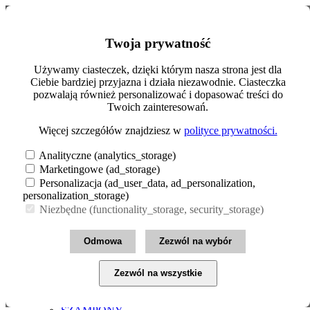
Szukaj
Moje konto
Twoja prywatność
0
Koszyk (0.00zł)
Zarejestruj się
Menu
Zaloguj się
Używamy ciasteczek, dzięki którym nasza strona jest dla
Ciebie bardziej przyjazna i działa niezawodnie. Ciasteczka
INFOLINIA: 22 258 97 01
MAKIJAŻ
pozwalają również personalizować i dopasować treści do
CERA
pl
zł
Twoich zainteresowań.
OCZY
PAZNOKCIE
Polski
€ Euro
Więcej szczegółów znajdziesz w
polityce prywatności.
USTA
zł PLN
English
Pokaż wszystkie
£ Pound Sterling
Analityczne (analytics_storage)
MAKIJAŻ
Marketingowe (ad_storage)
$ US Dollar
PIELĘGNACJA
Personalizacja (ad_user_data, ad_personalization,
SKÓRY
personalization_storage)
CIAŁO
Niezbędne (functionality_storage, security_storage)
DLA DZIECI
DŁONIE I STOPY
HIGIENA INTYMNA
Odmowa
Zezwól na wybór
OPALANIE
PIELĘGNACJA CODZIENNA
TWARZ
Zezwól na wszystkie
Pokaż wszystkie PIELĘGNACJA SKÓRY
PIELĘGNACJA WŁOSÓW