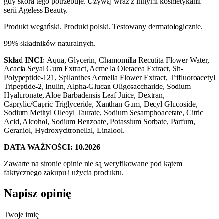
gdy skóra tego potrzebuje. Używaj wraz z innymi kosmetykami
serii Ageless Beauty.
Produkt wegański. Produkt polski. Testowany dermatologicznie.
99% składników naturalnych.
Skład INCI:
Aqua, Glycerin, Chamomilla Recutita Flower Water,
Acacia Seyal Gum Extract, Acmella Oleracea Extract, Sh-
Polypeptide-121, Spilanthes Acmella Flower Extract, Trifluoroacetyl
Tripeptide-2, Inulin, Alpha-Glucan Oligosaccharide, Sodium
Hyaluronate, Aloe Barbadensis Leaf Juice, Dextran,
Caprylic/Capric Triglyceride, Xanthan Gum, Decyl Glucoside,
Sodium Methyl Oleoyl Taurate, Sodium Sesamphoacetate, Citric
Acid, Alcohol, Sodium Benzoate, Potassium Sorbate, Parfum,
Geraniol, Hydroxycitronellal, Linalool.
DATA WAŻNOŚCI: 10.2026
Zawarte na stronie opinie nie są weryfikowane pod kątem
faktycznego zakupu i użycia produktu.
Napisz opinię
Twoje imię