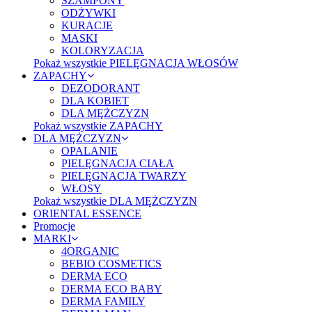
SZAMPONY
ODŻYWKI
KURACJE
MASKI
KOLORYZACJA
Pokaż wszystkie PIELĘGNACJA WŁOSÓW
ZAPACHY
DEZODORANT
DLA KOBIET
DLA MĘŻCZYZN
Pokaż wszystkie ZAPACHY
DLA MĘŻCZYZN
OPALANIE
PIELĘGNACJA CIAŁA
PIELĘGNACJA TWARZY
WŁOSY
Pokaż wszystkie DLA MĘŻCZYZN
ORIENTAL ESSENCE
Promocje
MARKI
4ORGANIC
BEBIO COSMETICS
DERMA ECO
DERMA ECO BABY
DERMA FAMILY