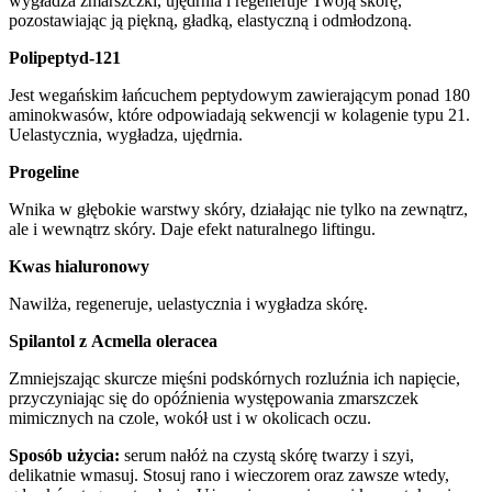
wygładza zmarszczki, ujędrnia i regeneruje Twoją skórę,
pozostawiając ją piękną, gładką, elastyczną i odmłodzoną.
Polipeptyd-121
Jest wegańskim łańcuchem peptydowym zawierającym ponad 180
aminokwasów, które odpowiadają sekwencji w kolagenie typu 21.
Uelastycznia, wygładza, ujędrnia.
Progeline
Wnika w głębokie warstwy skóry, działając nie tylko na zewnątrz,
ale i wewnątrz skóry. Daje efekt naturalnego liftingu.
Kwas hialuronowy
Nawilża, regeneruje, uelastycznia i wygładza skórę.
Spilantol z Acmella oleracea
Zmniejszając skurcze mięśni podskórnych rozluźnia ich napięcie,
przyczyniając się do opóźnienia występowania zmarszczek
mimicznych na czole, wokół ust i w okolicach oczu.
Sposób użycia:
serum nałóż na czystą skórę twarzy i szyi,
delikatnie wmasuj. Stosuj rano i wieczorem oraz zawsze wtedy,