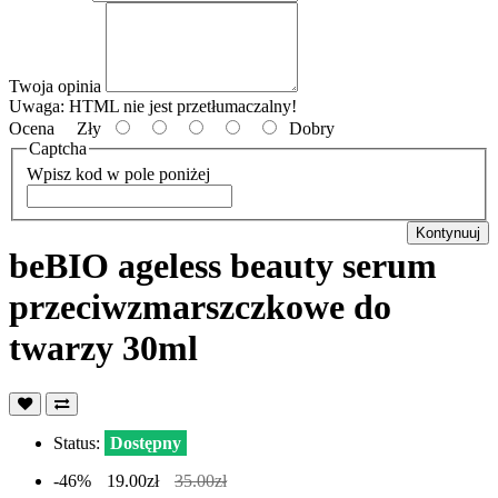
Twoja opinia
Uwaga:
HTML nie jest przetłumaczalny!
Ocena
Zły
Dobry
Captcha
Wpisz kod w pole poniżej
Kontynuuj
beBIO ageless beauty serum
przeciwzmarszczkowe do
twarzy 30ml
Status:
Dostępny
-46%
19.00zł
35.00zł