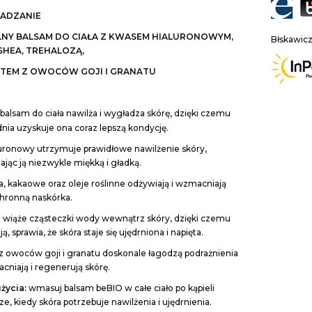
ADZANIE
NY BALSAM DO CIAŁA Z KWASEM HIALURONOWYM,
Błskawic
SHEA, TREHALOZĄ,
TEM Z OWOCÓW GOJI I GRANATU
 balsam do ciała nawilża i wygładza skórę, dzięki czemu
nia uzyskuje ona coraz lepszą kondycję.
uronowy utrzymuje prawidłowe nawilżenie skóry,
ając ją niezwykle miękką i gładką.
a, kakaowe oraz oleje roślinne odżywiają i wzmacniają
chronną naskórka.
 wiąże cząsteczki wody wewnątrz skóry, dzięki czemu
ą, sprawia, że skóra staje się ujędrniona i napięta.
 z owoców goji i granatu doskonale łagodzą podrażnienia
cniają i regenerują skórę.
życia:
wmasuj balsam beBIO w całe ciało po kąpieli
e, kiedy skóra potrzebuje nawilżenia i ujędrnienia.