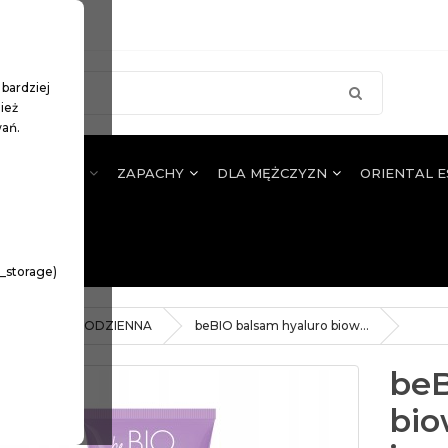
 bardziej
ież
wań.
JA WŁOSÓW
ZAPACHY
DLA MĘŻCZYZN
ORIENTAL 
n_storage)
IELĘGNACJA CODZIENNA
beBIO balsam hyaluro biow...
beB
bio