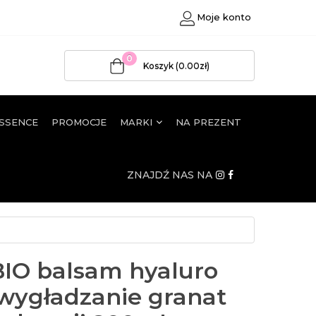
Moje konto
0
Koszyk (0.00zł)
ESSENCE
PROMOCJE
MARKI
NA PREZENT
ZNAJDŹ NAS NA
IO balsam hyaluro
wygładzanie granat