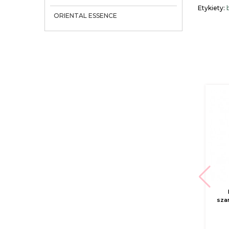
Etykiety:
ORIENTAL ESSENCE
KORRES wybielająca
pasta do zębów 2 x
sza
75ml