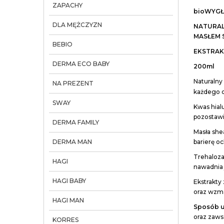
ZAPACHY
bioWYGŁ
DLA MĘŻCZYZN
NATURAL
MASŁEM 
BEBIO
EKSTRAK
DERMA ECO BABY
200ml
Naturalny
NA PREZENT
każdego d
SWAY
Kwas hial
pozostawi
DERMA FAMILY
Masła she
DERMA MAN
barierę o
Trehaloza
HAGI
nawadnia j
HAGI BABY
Ekstrakty
oraz wzma
HAGI MAN
Sposób u
oraz zawsz
KORRES