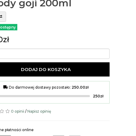
ody goji 200ml
ostępny
0zł
DODAJ DO KOSZYKA
Do darmowej dostawy pozostało:
250.00zł
250zł
0 opinii
/
Napisz opinię
e płatności online