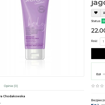
jag
Status:
D
22.0
Ilość
0zł
Opinie (0)
wa Chodakowska
Bezpieczn
O