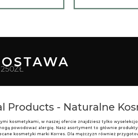
OSTAWA
250ZŁ
l Products - Naturalne Ko
lnymi kosmetykami, w naszej ofercie znajdziesz tylko wyselekc
mogą powodować alergię. Nasz asortyment to głównie produkty d
lecane kosmetyki marki Korres. Dla mężczyzn również przygoto