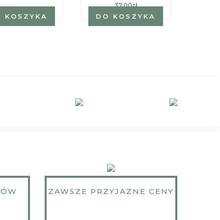
37.00zł
 KOSZYKA
DO KOSZYKA
DO
KÓW
ZAWSZE PRZYJAZNE CENY