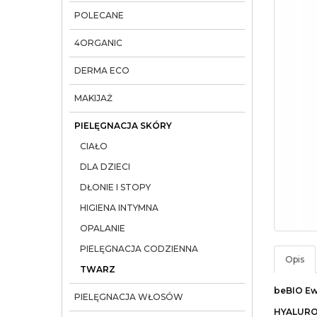
POLECANE
4ORGANIC
DERMA ECO
MAKIJAŻ
PIELĘGNACJA SKÓRY
CIAŁO
DLA DZIECI
DŁONIE I STOPY
HIGIENA INTYMNA
OPALANIE
PIELĘGNACJA CODZIENNA
Opis
TWARZ
beBIO E
PIELĘGNACJA WŁOSÓW
HYALUR