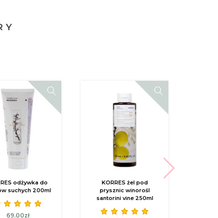
RY
RES odżywka do
KORRES żel pod
KORR
ów suchych 200ml
prysznic winorośl
ci
santorini vine 250ml
winor
69.00zł