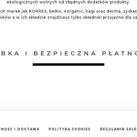
ekologicznych wolnych od zbędnych dodatków produkty.
ch marek jak KORRES, beBio, 4organic, hagi oraz derma, zyskał
ków a w ich składzie znajdziesz tylko składniki przyjazne dla cer
YBKA I BEZPIECZNA PŁATN
TNOŚĆ I DOSTAWA
POLITYKA COOKIES
REGULAMIN SKL