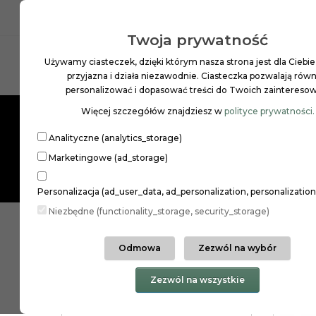
INFOLINIA: 22 258 97 01
PL
ZŁ
Twoja prywatność
Używamy ciasteczek, dzięki którym nasza strona jest dla Ciebie
Szukaj
przyjazna i działa niezawodnie. Ciasteczka pozwalają równ
personalizować i dopasować treści do Twoich zaintereso
Więcej szczegółów znajdziesz w
polityce prywatności.
MAKIJAŻ
PIELĘGNACJA SKÓRY
PIELĘGNAC
Analityczne (analytics_storage)
Marketingowe (ad_storage)
Personalizacja (ad_user_data, ad_personalization, personalizatio
Niezbędne (functionality_storage, security_storage)
PIELĘGNACJA SKÓRY
TWARZ
P
Odmowa
Zezwól na wybór
Kategorie
Zezwól na wszystkie
GINGER ORGANIC