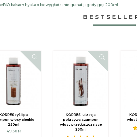
beBIO balsam hyaluro biowygładzanie granat jagody goji 200ml
BESTSELLE
KORRES ryż lipa
KORRES lukrecja
KOR
mpon włosy cienkie
pokrzywa szampon
włos
250ml
włosy przetłuszczające
250ml
49.50zł