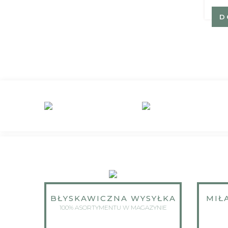
49.00zł
DO KOSZYKA
D
BŁYSKAWICZNA WYSYŁKA
MIŁ
100% ASORTYMENTU W MAGAZYNIE