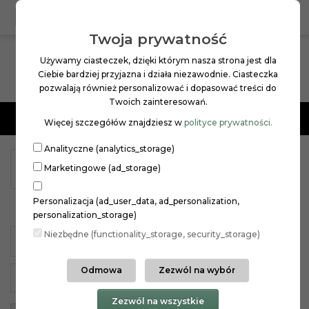
0
PL
ZŁ
Twoja prywatność
Używamy ciasteczek, dzięki którym nasza strona jest dla
Ciebie bardziej przyjazna i działa niezawodnie. Ciasteczka
pozwalają również personalizować i dopasować treści do
Twoich zainteresowań.
Menu
Więcej szczegółów znajdziesz w
polityce prywatności.
Analityczne (analytics_storage)
PIELĘGNACJA WŁOSÓW
KOLORYZACJA
Marketingowe (ad_storage)
MASKI
KURACJE
Personalizacja (ad_user_data, ad_personalization,
KURACJE
personalization_storage)
Niezbędne (functionality_storage, security_storage)
SZAMPONY
ODŻYWKI
KURACJE
Odmowa
Zezwól na wybór
MASKI
KOLORYZACJA
Zezwól na wszystkie